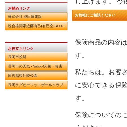
し上げます。 今
お勧めリンク
お気軽にご相談ください
株式会社 成田屋電設
総合格闘家近藤有己(有己空)BLOG
保険商品の内容
お役立ちリンク
す。
長岡市役所
長岡市の天気 - Yahoo!天気・災害
私たちは。お客
国営越後丘陵公園
に安心できる保
長岡ラグビーフットボールクラブ
す。
保険についての