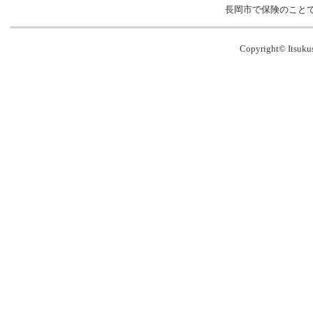
2025/03/10
SECURITY
長岡市で保険のこと
2025/03/01
ＫＰＩ指標を
2025/02/16
活動をアップ
Copyright©
Itsuku
2021/03/01
ＦＤ宣言をア
2021/03/01
ＫＰＩ指標を